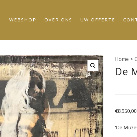
E
WEBSHOP
OVER ONS
UW OFFERTE
CON
Home
>
De 
€
8.950,00
‘De Muzes