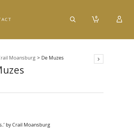
0
TACT
Crail Moansburg
>
De Muzes
Muzes
..’ by Crail Moansburg