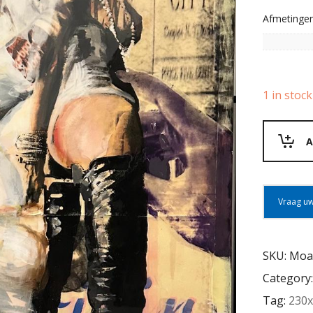
Afmetinge
1 in stock
A
Vraag uw
SKU:
Moa
Category
Tag:
230