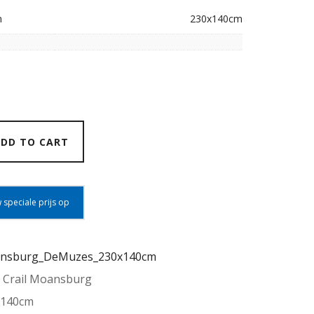
n
230x140cm
DD TO CART
 speciale prijs op
nsburg_DeMuzes_230x140cm
:
Crail Moansburg
x140cm