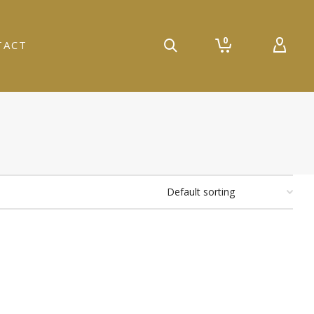
0
TACT