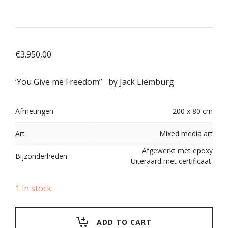
€
3.950,00
‘You Give me Freedom” by Jack Liemburg
Afmetingen
200 x 80 cm
Art
Mixed media art
Afgewerkt met epoxy
Bijzonderheden
Uiteraard met certificaat.
1 in stock
ADD TO CART