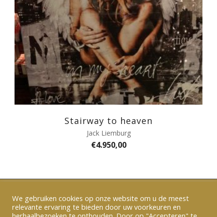
Stairway to heaven
Jack Liemburg
€
4.950,00
We gebruiken cookies op onze website om u de meest
relevante ervaring te bieden door uw voorkeuren en
Verzenden en betalen
|
Algemene voorwaarden
herhaalbezoeken te onthouden. Door op "Accepteren" te