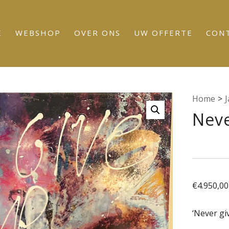
E
WEBSHOP
OVER ONS
UW OFFERTE
CON
Home
>
Neve
€
4.950,00
‘Never gi