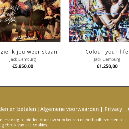
zie ik jou weer staan
Colour your life
Jack Liemburg
Jack Liemburg
€
5.950,00
€
1.250,00
den en betalen
|
Algemene voorwaarden
|
Privacy
|
e ervaring te bieden door uw voorkeuren en herhaalbezoeken te
©2026 Art Today Assen | webdesign by
ran-e consult
gebruik van alle cookies.