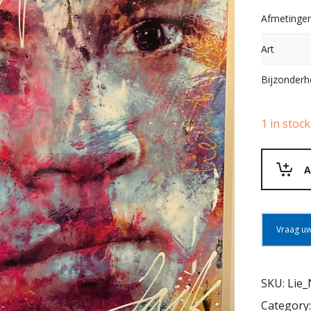
Afmetinge
Art
Bijzonder
1 in stock
A
Vraag uw
SKU:
Lie_
Category