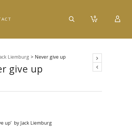
0
TACT
Jack Liemburg
>
Never give up
r give up
ve up’ by Jack Liemburg