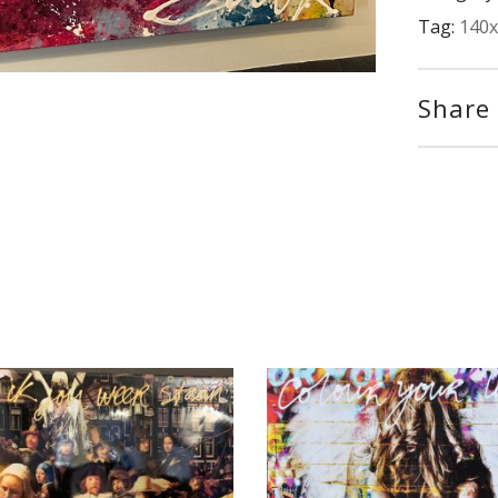
Tag:
140
Share