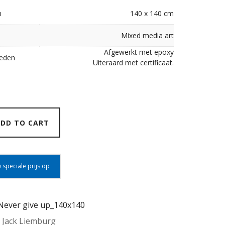
n
140 x 140 cm
Mixed media art
Afgewerkt met epoxy
heden
Uiteraard met certificaat.
DD TO CART
 speciale prijs op
Never give up_140x140
:
Jack Liemburg