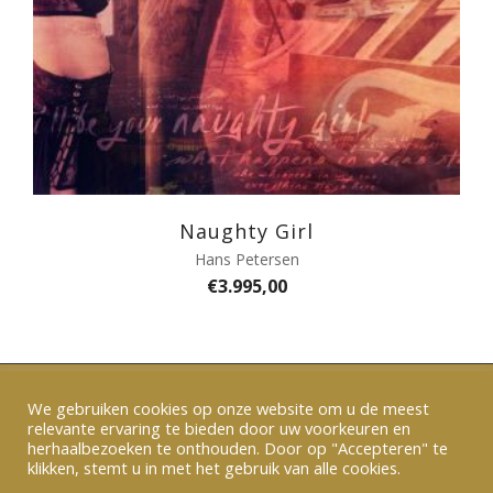
Naughty Girl
Hans Petersen
€
3.995,00
We gebruiken cookies op onze website om u de meest
relevante ervaring te bieden door uw voorkeuren en
Verzenden en betalen
|
Algemene voorwaarden
herhaalbezoeken te onthouden. Door op "Accepteren" te
|
Privacy
|
Contact
klikken, stemt u in met het gebruik van alle cookies.